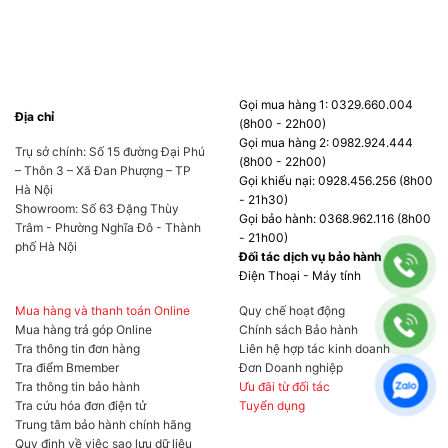
chuyển thành mức tăng đa luồng 44%, AMD
tuyên bố. Điều này có nghĩa là trong khối lượng
công việc của người sáng tạo có quy mô trên
tất cả các lõi,
CPU AMD Ryzen 9 7900X
sẽ
Gọi mua hàng 1: 0329.660.004
khắc phục được sự thiếu hụt về số lượng lõi
Địa chỉ
(8h00 - 22h00)
của nó.
Gọi mua hàng 2: 0982.924.444
Trụ sở chính: Số 15 đường Đại Phú
(8h00 - 22h00)
– Thôn 3 – Xã Đan Phượng – TP
Gọi khiếu nại: 0928.456.256 (8h00
Hà Nội
- 21h30)
Showroom: Số 63 Đặng Thùy
Gọi bảo hành: 0368.962.116 (8h00
Trâm - Phường Nghĩa Đô - Thành
- 21h00)
phố Hà Nội
Đối tác dịch vụ bảo hành
Điện Thoại - Máy tính
Mua hàng và thanh toán Online
Quy chế hoạt động
Mua hàng trả góp Online
Chính sách Bảo hành
Tra thông tin đơn hàng
Liên hệ hợp tác kinh doanh
Tra điểm Bmember
Đơn Doanh nghiệp
Tra thông tin bảo hành
Ưu đãi từ đối tác
Giới thiệu CPU AMD Ryzen 9 7900X
Tra cứu hóa đơn điện tử
Tuyển dụng
Trung tâm bảo hành chính hãng
CPU AMD Ryzen 9
7900X
thực sự là một bộ vi
Quy định về việc sao lưu dữ liệu