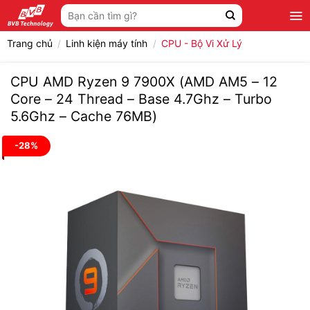
Bỏ
Tìm
qua
kiếm:
nội
Trang chủ
/
Linh kiện máy tính
/
CPU - Bộ Vi Xử Lý
dung
CPU AMD Ryzen 9 7900X (AMD AM5 – 12
Core – 24 Thread – Base 4.7Ghz – Turbo
5.6Ghz – Cache 76MB)
-28%