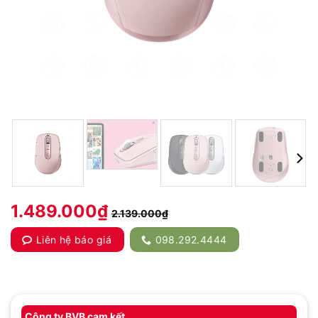
1.489.000
₫
2.139.000
₫
Liên hệ báo giá
098.292.4444
Công ty BVB cam kết