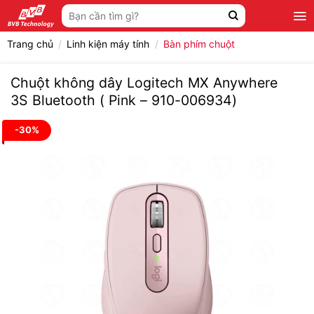
Bỏ
Tìm
qua
kiếm:
nội
Trang chủ
/
Linh kiện máy tính
/
Bàn phím chuột
dung
Chuột không dây Logitech MX Anywhere
3S Bluetooth ( Pink – 910-006934)
-30%