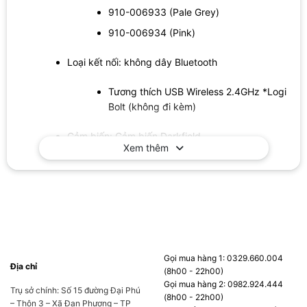
910-006933 (Pale Grey)
910-006934 (Pink)
Loại kết nối: không dây Bluetooth
Tương thích USB Wireless 2.4GHz *Logi
Bolt (không đi kèm)
Cảm biến: Cảm biến Darkfield
Xem thêm
Khoảng cách kết nối: 10m
Kích thước: 105mm x 65mm x 34.4mm
Trọng lượng: 99g
Độ phân giải: từ 200 đến 8000 DPI
Pin: 500 mAh có thể sạc (qua cổng USB-C đi
kèm)
Gọi mua hàng 1: 0329.660.004
Địa chỉ
(8h00 - 22h00)
Thời lượng pin: lên đến 70 ngày
Gọi mua hàng 2: 0982.924.444
Trụ sở chính: Số 15 đường Đại Phú
Số nút: 6 nút
(8h00 - 22h00)
– Thôn 3 – Xã Đan Phượng – TP