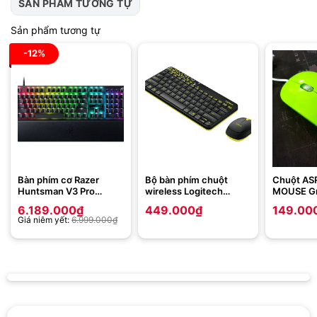
SẢN PHẨM TƯƠNG TỰ
Sản phẩm tương tự
-12%
Bàn phím cơ Razer
Bộ bàn phím chuột
Chuột AS
Huntsman V3 Pro
wireless Logitech
MOUSE G
Analog Optical switch
MK240
6.189.000
₫
449.000
₫
149.00
Giá niêm yết:
6.999.000
₫