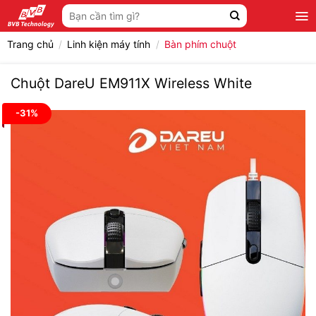
Bỏ
Tìm
qua
kiếm:
nội
Trang chủ
/
Linh kiện máy tính
/
Bàn phím chuột
dung
Chuột DareU EM911X Wireless White
-31%