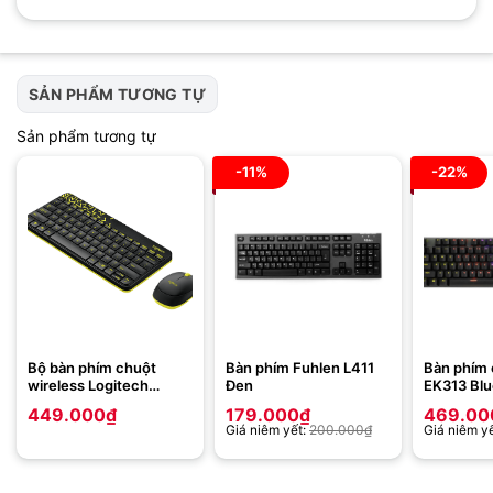
SẢN PHẨM TƯƠNG TỰ
Sản phẩm tương tự
-11%
-22%
Bộ bàn phím chuột
Bàn phím Fuhlen L411
Bàn phím
wireless Logitech
Đen
EK313 Blu
MK240
449.000
₫
179.000
₫
469.00
Giá niêm yết:
200.000
₫
Giá niêm y