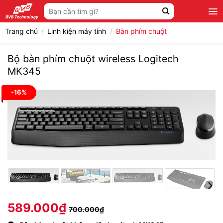
Bỏ
Tìm
qua
kiếm:
nội
Trang chủ
/
Linh kiện máy tính
/
Bàn phím chuột
dung
Bộ bàn phím chuột wireless Logitech
MK345
-16%
589.000
₫
700.000
₫