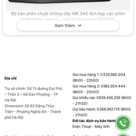
Bộ bàn phím chuột không dây MK 345 tích hợp các phím
multimedia, macro,… với chuột quang 1000DPI.
Xem thêm
Gọi mua hàng 1: 0329.660.004
Địa chỉ
(8h00 - 22h00)
Bàn phím sử dụng 2 viên pin AAA, chuột sử dụng 1 viên pin AA
Gọi mua hàng 2: 0982.924.444
Trụ sở chính: Số 15 đường Đại Phú
thay thế được.
(8h00 - 22h00)
– Thôn 3 – Xã Đan Phượng – TP
Gọi khiếu nại: 0928.456.256 (8h00
Hà Nội
- 21h30)
Showroom: Số 63 Đặng Thùy
Gọi bảo hành: 0368.962.116 (8h00
Trâm - Phường Nghĩa Đô - Thành
- 21h00)
phố Hà Nội
Đối tác dịch vụ bảo hành
Điện Thoại - Máy tính