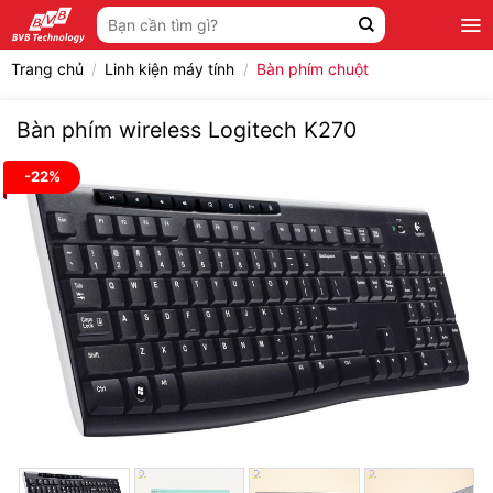
Bỏ
Tìm
qua
kiếm:
nội
Trang chủ
/
Linh kiện máy tính
/
Bàn phím chuột
dung
Bàn phím wireless Logitech K270
-22%