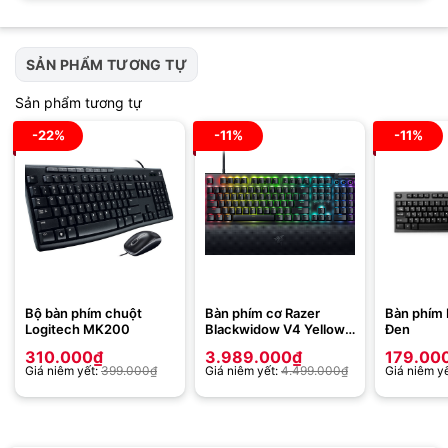
SẢN PHẨM TƯƠNG TỰ
Sản phẩm tương tự
-22%
-11%
-11%
Bộ bàn phím chuột
Bàn phím cơ Razer
Bàn phím 
Logitech MK200
Blackwidow V4 Yellow
Đen
switch
310.000
₫
3.989.000
₫
179.00
Giá niêm yết:
399.000
₫
Giá niêm yết:
4.499.000
₫
Giá niêm y