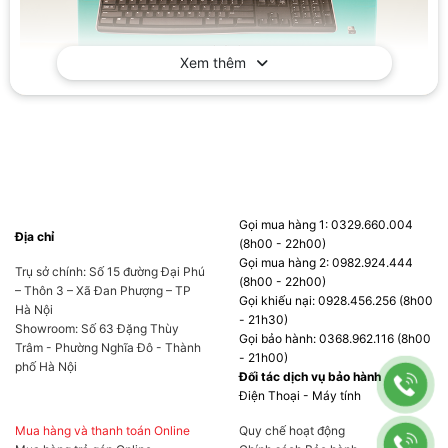
Xem thêm
Sản phẩm bàn phím Logitech K270
Thông tin chi tiết bàn phím wireless Logitech K270
Gọi mua hàng 1: 0329.660.004
Thương hiệu: Logitech
Địa chỉ
(8h00 - 22h00)
Gọi mua hàng 2: 0982.924.444
Danh mục: Linh kiện máy tính
Trụ sở chính: Số 15 đường Đại Phú
(8h00 - 22h00)
– Thôn 3 – Xã Đan Phượng – TP
Gọi khiếu nại: 0928.456.256 (8h00
Tên sản phẩm: Bàn phím wireless
Logitech K270
Hà Nội
- 21h30)
Showroom: Số 63 Đặng Thùy
Gọi bảo hành: 0368.962.116 (8h00
Kích thước: 18 mm x 441 mm x 149 mm (H x W x
Trâm - Phường Nghĩa Đô - Thành
- 21h00)
phố Hà Nội
D)
Đối tác dịch vụ bảo hành
Điện Thoại - Máy tính
Layout: fullsize 104 phím / 8 phím Hot-Key truy
Mua hàng và thanh toán Online
Quy chế hoạt động
xuất nhanh internet, email, âm lượng,…