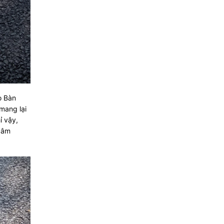
o Bàn
 mang lại
ỉ vậy,
m âm