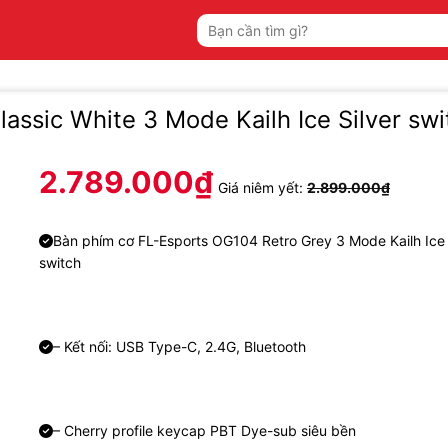
Tìm
kiếm:
ssic White 3 Mode Kailh Ice Silver swi
2.789.000
₫
Giá niêm yết:
2.899.000
₫
Bàn phím cơ FL-Esports OG104 Retro Grey 3 Mode Kailh Ice 
switch
– Kết nối: USB Type-C, 2.4G, Bluetooth
– Cherry profile keycap PBT Dye-sub siêu bền