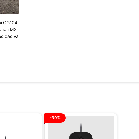
bị OG104
 chọn MX
ộc đáo và
-39%