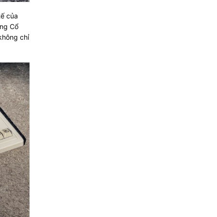
tế của
ắng Cổ
không chỉ