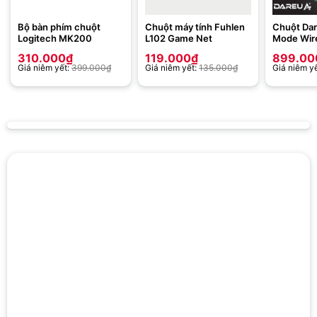
Bộ bàn phím chuột
Chuột máy tính Fuhlen
Chuột Da
Logitech MK200
L102 Game Net
Mode Wire
Black
310.000
₫
119.000
₫
899.00
Giá niêm yết:
399.000
₫
Giá niêm yết:
135.000
₫
Giá niêm y