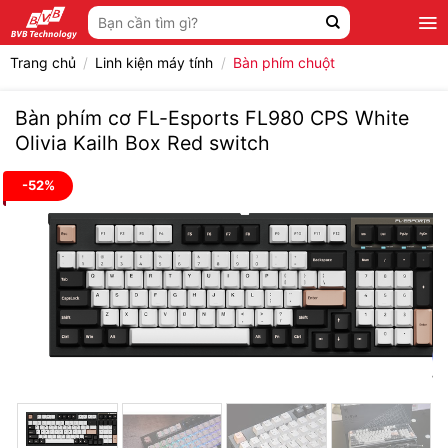
Bỏ
Tìm
qua
kiếm:
nội
Trang chủ
/
Linh kiện máy tính
/
Bàn phím chuột
dung
Bàn phím cơ FL-Esports FL980 CPS White
Olivia Kailh Box Red switch
-52%