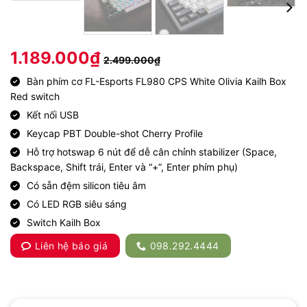
1.189.000
₫
2.499.000
₫
Bàn phím cơ FL-Esports FL980 CPS White Olivia Kailh Box
Red switch
Kết nối USB
Keycap PBT Double-shot Cherry Profile
Hỗ trợ hotswap 6 nút để dễ cân chỉnh stabilizer (Space,
Backspace, Shift trái, Enter và “+”, Enter phím phụ)
Có sẵn đệm silicon tiêu âm
Có LED RGB siêu sáng
Switch Kailh Box
Liên hệ báo giá
098.292.4444