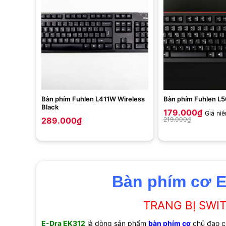
Bàn phím Fuhlen L411W Wireless
Bàn phím Fuhlen L
Black
179.000
₫
Giá niê
289.000
₫
219.000
₫
Bàn phím cơ 
TRANG BỊ SWI
E-Dra EK312
là dòng sản phẩm
bàn phím cơ
chủ đạo củ