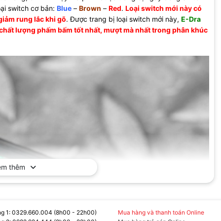
oại switch cơ bản:
Blue
–
Brown
–
Red
.
Loại switch mới này có
giảm rung lắc khi gõ
. Được trang bị loại switch mới này,
E-Dra
à chất lượng phấm bấm tốt nhất, mượt mà nhất trong phân khúc
em thêm
g 1: 0329.660.004 (8h00 - 22h00)
Mua hàng và thanh toán Online