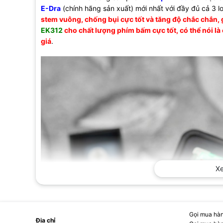
E-Dra
(chính hãng sản xuất) mới nhất với đầy đủ cả 3 l
stem vuông, chống bụi cực tốt và tăng độ chắc chắn, 
EK312
cho chất lượng phím bấm cực tốt, có thể nói l
giá
.
X
Gọi mua hàn
Địa chỉ