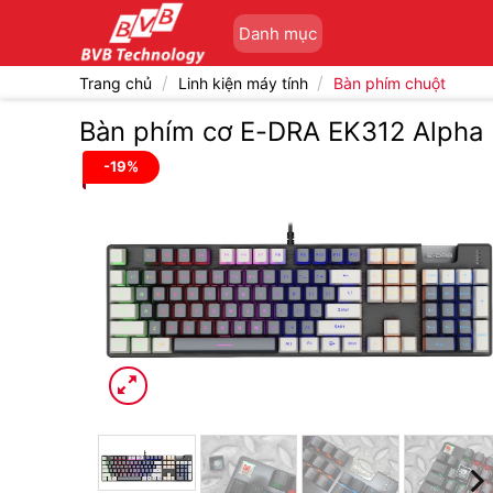
Bỏ
Danh mục
qua
nội
/
/
Trang chủ
Linh kiện máy tính
Bàn phím chuột
dung
Bàn phím cơ E-DRA EK312 Alpha 
-19%