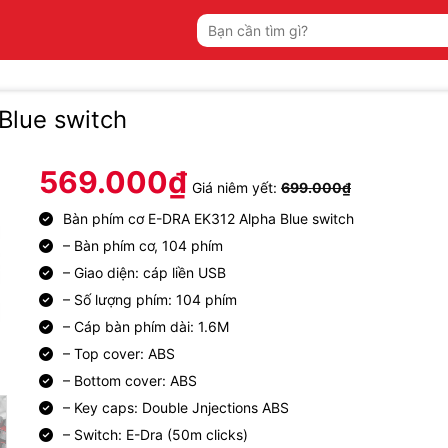
Tìm
kiếm:
Blue switch
569.000
₫
Giá niêm yết:
699.000
₫
Bàn phím cơ E-DRA EK312 Alpha Blue switch
– Bàn phím cơ, 104 phím
– Giao diện: cáp liền USB
– Số lượng phím: 104 phím
– Cáp bàn phím dài: 1.6M
– Top cover: ABS
– Bottom cover: ABS
– Key caps: Double Jnjections ABS
– Switch: E-Dra (50m clicks)