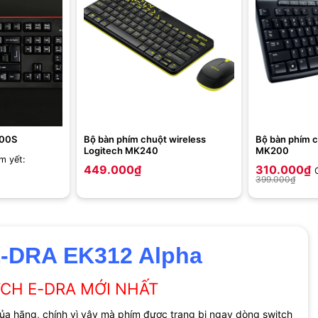
500S
Bộ bàn phím chuột wireless
Bộ bàn phím c
Logitech MK240
MK200
m yết:
449.000
₫
310.000
₫
399.000
₫
E-DRA EK312 Alpha
TCH E-DRA MỚI NHẤT
a hãng, chính vì vậy mà phím được trang bị ngay dòng switch