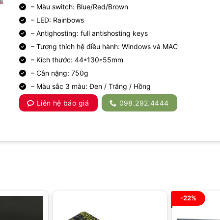
– Màu switch: Blue/Red/Brown
– LED: Rainbows
– Antighosting: full antishosting keys
– Tương thích hệ điều hành: Windows và MAC
– Kích thước: 44*130*55mm
– Cân nặng: 750g
– Màu sắc 3 màu: Đen / Trắng / Hồng
Liên hệ báo giá
098.292.4444
-22%